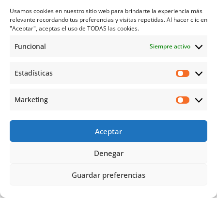
2º CICLO DE CONFERENCIAS por el
Usamos cookies en nuestro sitio web para brindarte la experiencia más
Año de Ramón y Cajal
relevante recordando tus preferencias y visitas repetidas. Al hacer clic en
"Aceptar", aceptas el uso de TODAS las cookies.
Fundación Sierra Pambley, Calle Sierra Pambley, 2
Funcional
Siempre activo
2 de abril de 2024
Free
Estadísticas
Marketing
Aceptar
Denegar
CICLO DE CONFERENCIAS «LA
Guardar preferencias
NEUROCIENCIA DE AYER Y DE HOY»
Sede Sala Gordón Ordás, El Albeitar, Universidad de