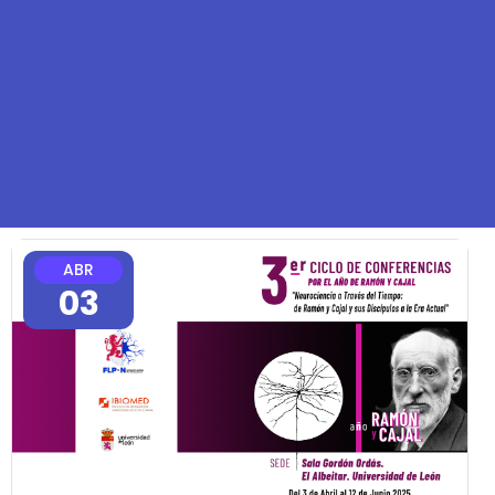
ABR
03