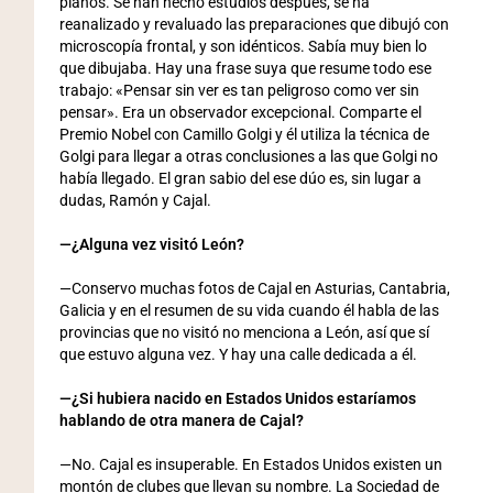
planos. Se han hecho estudios después, se ha
reanalizado y revaluado las preparaciones que dibujó con
microscopía frontal, y son idénticos. Sabía muy bien lo
que dibujaba. Hay una frase suya que resume todo ese
trabajo: «Pensar sin ver es tan peligroso como ver sin
pensar». Era un observador excepcional. Comparte el
Premio Nobel con Camillo Golgi y él utiliza la técnica de
Golgi para llegar a otras conclusiones a las que Golgi no
había llegado. El gran sabio del ese dúo es, sin lugar a
dudas, Ramón y Cajal.
—¿Alguna vez visitó León?
—Conservo muchas fotos de Cajal en Asturias, Cantabria,
Galicia y en el resumen de su vida cuando él habla de las
provincias que no visitó no menciona a León, así que sí
que estuvo alguna vez. Y hay una calle dedicada a él.
—¿Si hubiera nacido en Estados Unidos estaríamos
hablando de otra manera de Cajal?
—No. Cajal es insuperable. En Estados Unidos existen un
montón de clubes que llevan su nombre. La Sociedad de